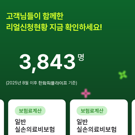
고객님들이 함께한
리얼신청현황 지금 확인하세요!
6,721
2025
년
8
월 이후
기준
한화피플라이프
보험료계산
보험료계산
일반
일반
실손의료비보험
실손의료비보험