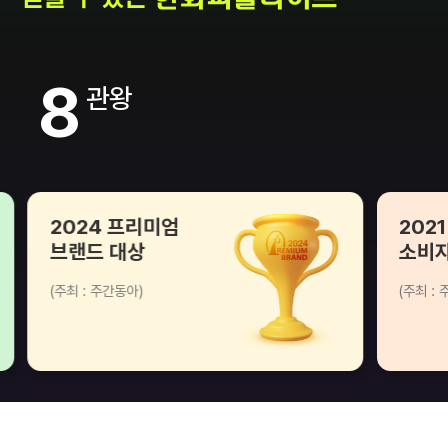
8
2024 프리미엄
202
브랜드 대상
소비자
(주최 : 주간동아)
(주최 :