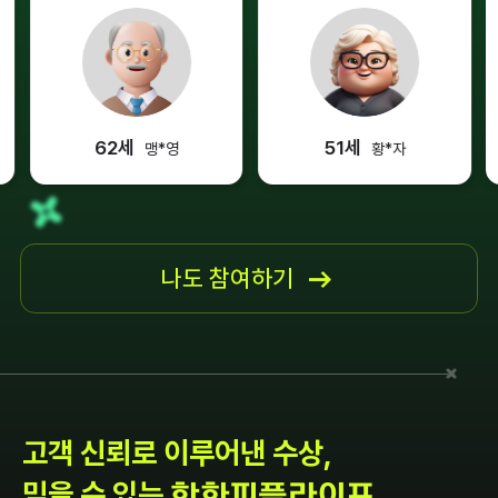
62
51
맹*영
황*자
나도 참여하기
고객 신뢰로 이루어낸 수상,
믿을 수 있는
한화피플라이프