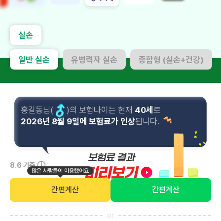
실손
일반 실손
유병력자 실손
종합형 (실손+건강)
님(
)의 보험나이는 현재
세
로
년
월
일에 보험료가 인상
됩니다.
ⓘ
8.6 기준
많은 사람들이 이용했어요
간편계산
간편계산